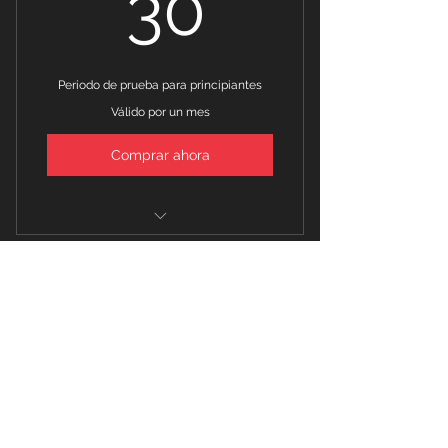
30$
30
Periodo de prueba para principiantes
Válido por un mes
Comprar ahora
Clases ilimitadas
Evaluación física
Membresía platino
Vestuarios con duchas
40$
$
40
Cada mes